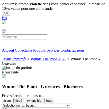
Activez la promo
Violette
dans votre panier et obtenez un rabais de
10%, valide pour une commande.
FR
EN
Accueil
Collections
Produits
Services
Contactez-nous
Tissus imprimés
>
Winnie The Pooh 1926
> Winnie The Pooh -
Gravures
Nouveauté
Winnie The Pooh - Gravures - Blueberry
Prix: sélectionner un tissu...
Tissus:
tissé
extensible
tous